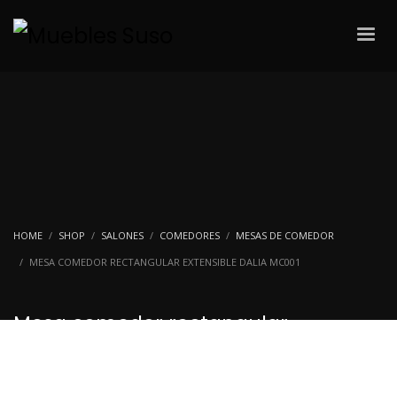
HOME
SHOP
SALONES
COMEDORES
MESAS DE COMEDOR
MESA COMEDOR RECTANGULAR EXTENSIBLE DALIA MC001
Mesa comedor rectangular
extensible Dalia MC001