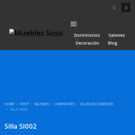
Dormitorios
Salones
Decoración
Blog
HOME
SHOP
SALONES
COMEDORES
SILLAS DE COMEDOR
SILLA SI002
Silla SI002