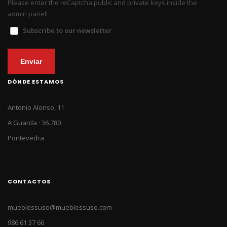
Please enter the reCaptcha public and private keys inside the
admin panel!
Subscribe to our newsletter
Enviar
DÓNDE ESTAMOS
Antonio Alonso, 11
A Guarda · 36.780
Pontevedra
CONTACTOS
mueblessuso@mueblessuso.com
986 61 37 66