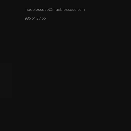
mueblessuso@mueblessuso.com
986 61 37 66