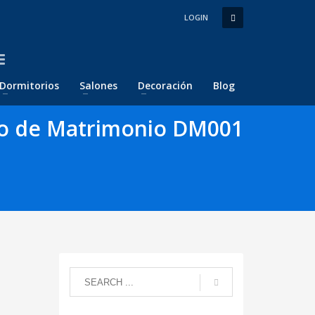
LOGIN
Dormitorios
Salones
Decoración
Blog
io de Matrimonio DM001