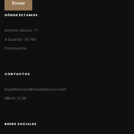
Enviar
DÓNDE ESTAMOS
Antonio Alonso, 11
A Guarda · 36.780
Pontevedra
CONTACTOS
mueblessuso@mueblessuso.com
986 61 37 66
REDES SOCIALES