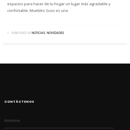
espacios para hacer de tu hogar un lugar más agradable y
confortable. Muebles Suso es una
PUBLISHED IN
NOTICIAS
,
NOVEDADES
CONTÁCTENOS
Nombre