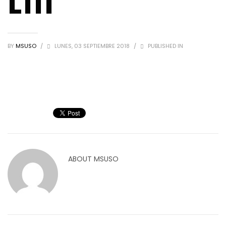
L111
BY
MSUSO
/
LUNES, 03 SEPTIEMBRE 2018
/
PUBLISHED IN
ABOUT
MSUSO