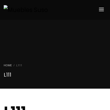
HOME
L111
L111