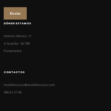
Enviar
DÓNDE ESTAMOS
Antonio Alonso, 11
A Guarda · 36.780
Pontevedra
CONTACTOS
mueblessuso@mueblessuso.com
986 61 37 66