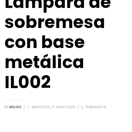
Lámpara de
sobremesa
con base
metálica
IL002
BY
MSUSO
/
MIÉRCOLES, 17 JUNIO 2020
/
PUBLISHED IN