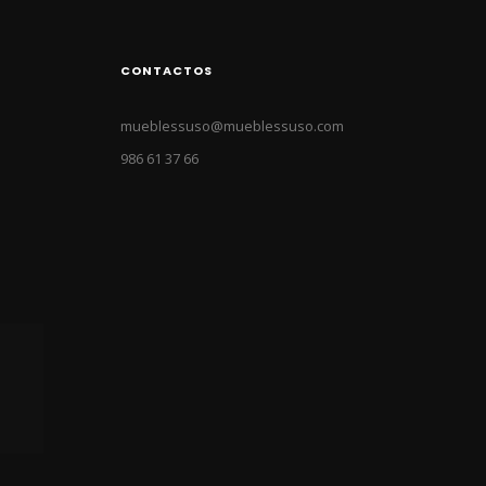
CONTACTOS
mueblessuso@mueblessuso.com
986 61 37 66