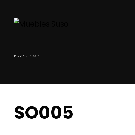
HOME
SO005
SO005