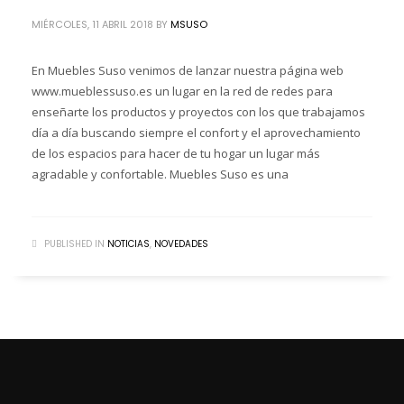
MIÉRCOLES, 11 ABRIL 2018
BY
MSUSO
En Muebles Suso venimos de lanzar nuestra página web
www.mueblessuso.es un lugar en la red de redes para
enseñarte los productos y proyectos con los que trabajamos
día a día buscando siempre el confort y el aprovechamiento
de los espacios para hacer de tu hogar un lugar más
agradable y confortable. Muebles Suso es una
PUBLISHED IN
NOTICIAS
,
NOVEDADES